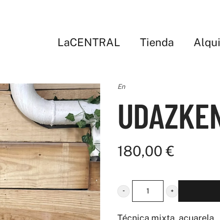
LaCENTRAL
Tienda
Alqui
En
UDAZKE
180,00
€
UDAZKENA
cantidad
Técnica mixta, acuarela , 