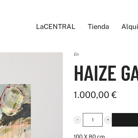
LaCENTRAL
Tienda
Alqui
En
HAIZE G
1.000,00
€
HAIZE
GAZIA
100 X 80 cm