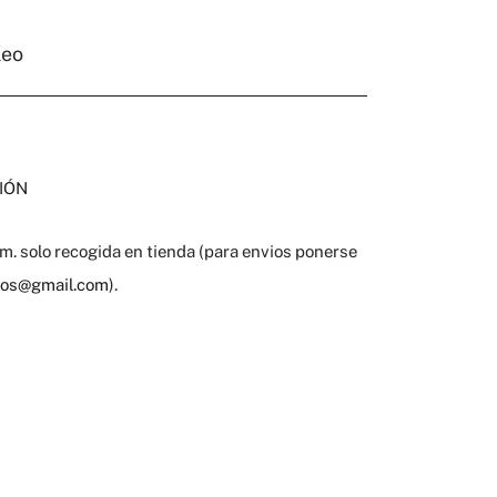
leo
IÓN
. solo recogida en tienda (para envios ponerse
gros@gmail.com
).