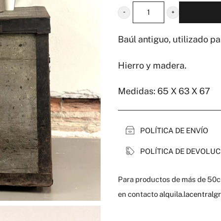
BAÚL
GUARDA
Baúl antiguo, utilizado p
PELÍCULAS
cantidad
Hierro y madera.
Medidas: 65 X 63 X 67
POLÍTICA DE ENVÍO
POLÍTICA DE DEVOLUC
Para productos de más de 50cm
en contacto
alquila.lacentral